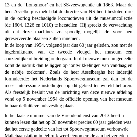
13 en de ‘Longmoor’ en het SS-veewagentje uit 1863. Maar de
heer Asselberghs meldt dat de directie van NS heeft besloten drie
in de oorlog beschadigde locomotieven uit de museumcollectie
(de 1604, 1326 en 1010) te herstellen. Hij spreekt de verwachting
uit dat deze machines zo spoedig mogelijk de voor hen
gereserveerde plaatsen zullen innemen.
In de loop van 1954, volgend jaar dus 60 jaar geleden, zou met de
ingebruikname van de tweede vleugel het museum een
aanzienlijke uitbreiding ondergaan. In dit nieuwe museumgedeelte
komt de nadruk dan te liggen op ‘ontwikkelingen van vandaag en
de nabije toekomst’. Zoals de heer Asselberghs het indertijd
formuleerde: het Nederlands Spoorwegmuseum zal dan tot de
meest interessante instellingen op dit gebied ter wereld behoren.
Als feestelijk besluit van de inrichting van deze nieuwe afdeling
vond op
5 november 1954 de officiële opening van het museum
in haar definitieve huisvesting plaats.
In het laatste nummer van de Vriendendienst van 2013 heeft u
kunnen lezen dat het op 28 november precies 60 jaar geleden was
dat het eerste gedeelte van het tot Spoorwegmuseum verbouwde
Maliebaanstation in gebruik werd genomen: de aan het verleden