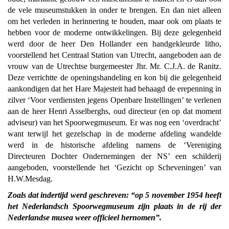
de vele museumstukken in onder te brengen. En dan niet alleen
om het verleden in herinnering te houden, maar ook om plaats te
hebben voor de moderne ontwikkelingen. Bij deze gelegenheid
werd door de heer Den Hollander een handgekleurde litho,
voorstellend het Centraal Station van Utrecht, aangeboden aan de
vrouw van de Utrechtse burgemeester Jhr. Mr. C.J.A. de Ranitz.
Deze verrichtte de openingshandeling en kon bij die gelegenheid
aankondigen dat het Hare Majesteit had behaagd de erepenning in
zilver ‘Voor verdiensten jegens Openbare Instellingen’ te verlenen
aan de heer Henri Asselberghs, oud directeur (en op dat moment
adviseur) van het Spoorwegmuseum. Er was nog een ‘overdracht’
want terwijl het gezelschap in de moderne afdeling wandelde
werd in de historische afdeling namens de ‘Vereniging
Directeuren Dochter Ondernemingen der NS’ een schilderij
aangeboden, voorstellende het ‘Gezicht op Scheveningen’ van
H.W.Mesdag.
Zoals dat indertijd werd geschreven: “op 5 november 1954 heeft
het Nederlandsch Spoorwegmuseum zijn plaats in de rij der
Nederlandse musea weer officieel hernomen”.