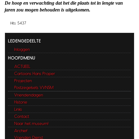
De hoop en verwachting dat het die plaats tot in lengte van
jaren zou mogen behouden is uitgekomen.
Hits: 5437
LEDENGEDEELTE
Inloggen
HOOFDMENU
ACTUEEL
Cartoons Hans Proper
Projecten
Postzegelsets VVNSM
Vriendendagen
Historie
Links
Contact
Naar het museum!
Archief
Vrienden Dienst