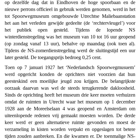
op dezelfde dag dat in Eindhoven de hoge spoorbaan en de
nieuwe perrons officieel in gebruik werden genomen, werd in het
tot Spoorwegmuseum omgebouwde Utrechtse Maliebaanstation
het aan het verleden gewijde gedeelte (de ‘rechtervleugel’) voor
het publiek open gesteld. Tijdens de lopende NS
winterdienstregeling was het museum van 10 tot 16 uur geopend
(op zondag vanaf 13 uur), behalve op maandag (ook toen al).
Tijdens de NS-zomerdienstregeling werd de sluitingstijd een uur
later gesteld. De toegangsprijs bedroeg 0,25 cent.
Toen op 7 januari 1927 het ‘Nederlandsch Spoorwegmusuem’
werd opgericht konden de oprichters niet voorzien dat hun
geesteskind een moeilijke jeugd zou krijgen. De belangrijkste
oorzaak daarvan was wel de steeds terugkerende dakloosheid.
Sinds de oprichting heeft het museum drie keer moeten verhuizen
omdat de ruimten in Utrecht waar het museum op 1 december
1928 aan de Moreelselaan 4 was geopend en Amsterdam om
uiteenlopende redenen vrij gemaakt moesten worden. De derde
keer werd er geen alternatieve ruimte gevonden en moest de
verzameling in kisten worden verpakt en opgeslagen tot betere
tijden zouden aanbreken. En die kwamen er. De toenmalige NS-