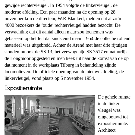
gewijde rechtervleugel. In 1954 volgde de linkervleugel, de
moderne afdeling.
Een paar maanden na de opening op 28
november kon de directeur, W.R.Blankert, melden dat al zo’n
4000 bezoekers de ‘oude’ rechtervleugel hadden bezocht. De
verwachting dat dit aantal alleen maar zou toenemen was
gebaseerd op het feit dat sinds eind maart 1954 de collectie rollend
materieel was uitgebreid. Achter de Arend met haar drie rijtuigen
stonden nu ook de SS 13, het veewagentje SS 3517 en natuurlijk
de Longmoor opgesteld en men keek uit naar de komst van de op
dat moment in de werkplaats Tilburg in behandeling zijnde
locomotieven. De officiële opening van de nieuwe afdeling, de
linkervleugel, vond plaats op 5 november 1954.
Expositieruimte
De gehele ruimte
in de linker
vleugel was
omgebouwd tot
expositieruimte.
Architect