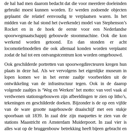
de hal had men daarom bedacht dat die voor meerdere doeleinden
gebruikt moest kunnen worden. Er werden zodoende objecten
geplaatst die relatief eenvoudig te verplaatsen waren. In het
midden van de hal stond het (werkende) model van Stephenson’s
Rocket en in de hoek de eerste voor een Nederlandse
spoorwegmaatschappij gebouwde stoommachine. Ook die kon
werkend worden getoond. En dan stonden er acht
locomotiefmodellen die ook allemaal konden worden verplaatst
zodat de hal tot een ontvangstcentrum kon worden omgebouwd.
Ook geschilderde portretten van spoorwegdirecteuren kregen hun
plaats in deze hal. Als we vervolgens het eigenlijke museum in
lopen komen we in het eerste zaaltje voorbeelden uit de
ontwikkeling van de infrastructuur tegen. Ook in de daarop
volgende zaaltjes is ‘Weg en Werken’ het motto: van veel vaak al
verdwenen stationsgebouwen zijn afbeeldingen te zien op litho’s,
tekeningen en geschilderde doeken. Bijzonder is de op een vijfde
van de ware grootte nagebouwde draaischijf met een stukje
spoorbaan uit 1839. In zaal drie zijn maquettes te zien van de
stations Maastricht en Amsterdam Muiderpoort. In zaal vier is
alles wat op de bruggenbouw betrekking heeft bijeen gebracht en