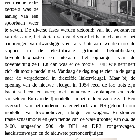
een maquette die
bedoeld was de
aanleg van een
spoorbaan weer
te geven. De diverse fases werden getoond: van het weggraven
van de aarde, het storten van zand voor het baanlichaam tot het
aanbrengen van dwarsliggers en rails. Uiteraard werden ook de
stappen in de elektrificatie getoond: betonblokken,
bovenleidingmasten en uiteraard het ophangen van de
bovenleiding zelf. En dan was er de mooie 1108: wie herinnert
zich dit mooie model niet. Vandaag de dag nog te zien in de gang
naar de vergaderzaal in diezelfde linkervleugel. Maar bij de
opening van de nieuwe vleugel in 1954 reed de loc trots zijn
baantjes heen en weer, met brandende koplampen en rode
sluitseinen. En dan de rij modellen in het midden van de zaal. Een
overzicht van het moderne materieelpark van NS getoond door
modellen van locomotieven, rijtuigen en wagens. Er stonden
fraaie schaalmodellen (een tiende van de ware grootte) van o.a. de
2400, rangeerloc 500, de DE1 en DE2, rongenwagen,
laadkistenwagen en de nieuwste personenrijtuigen.