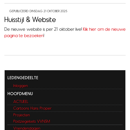
GEPUBLICEERD: DINSDAG 21 OKTOBER 2025
Huisstijl & Website
De nieuwe website is per 21 oktober live!
Klik hier om de nieuwe
pagina te bezoeken
!
LEDENGEDEELTE
Inloggen
HOOFDMENU
ACTUEEL
Cartoons Hans Proper
Projecten
Postzegelsets VVNSM
Vriendendagen