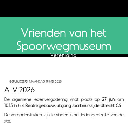
Vrienden van het
Spoorwegmuseum
Vereniging
GEPUBLICEERD: MAANDAG 19 MEI 2025
ALV 2026
De algemene ledenvergadering vindt plaats op
27 juni
om
10:15
in het
Beatrixgebouw, uitgang Jaarbeurszijde Utrecht CS
.
De vergaderstukken zijn te vinden in het ledengedeelte van de
site.