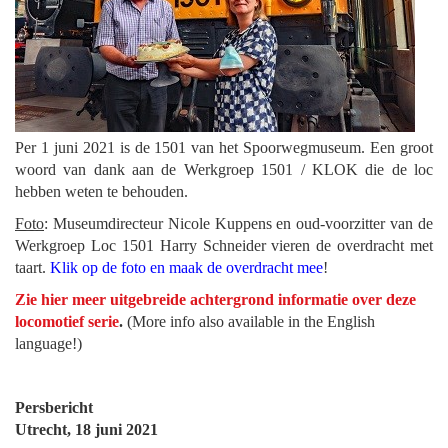
Per 1 juni 2021 is de 1501 van het Spoorwegmuseum. Een groot
woord van dank aan de Werkgroep 1501 / KLOK die de loc
hebben weten te behouden.
Foto
: Museumdirecteur Nicole Kuppens en oud-voorzitter van de
Werkgroep Loc 1501 Harry Schneider vieren de overdracht met
taart.
Klik op de foto en maak de overdracht mee
!
Zie hier meer uitgebreide achtergrond informatie over deze
locomotief serie
.
(More info also available in the English
language!)
Persbericht
Utrecht, 18 juni 2021