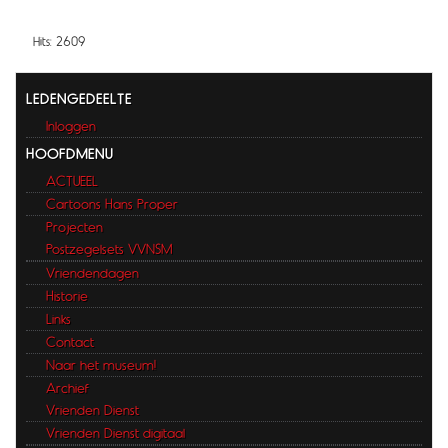
Hits: 2609
LEDENGEDEELTE
Inloggen
HOOFDMENU
ACTUEEL
Cartoons Hans Proper
Projecten
Postzegelsets VVNSM
Vriendendagen
Historie
Links
Contact
Naar het museum!
Archief
Vrienden Dienst
Vrienden Dienst digitaal