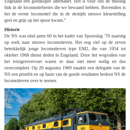
Engeland een goedkoper alternatief. Het is voor ons de missing
link in de locomotiefseries die we bewaard hebben. Bovendien is
het de eerste locomotief die in de destijds nieuwe kleurstelling
geel en grijs op het spoor kwam.”
Historie
De NS was eind jaren 60 in het kader van Spoorslag ’70 naarstig
op zoek naar nieuwe locomotieven. Het oog viel op de zeven
betrekkelijk jonge locomotieven type EM2, die van 1954 tot
oktober 1968 dienst deden ín Engeland. Door het wegvallen van
het reizigersvervoer waren ze daar niet meer nodig en dus
overcompleet. Op 20 augustus 1969 maakte een delegatie van de
NS een proefrit en op basis van de goede resultaten besloot NS de
locomotieven over te nemen.