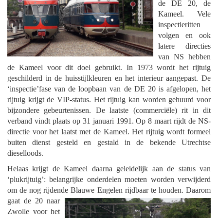
de DE 20, de
Kameel. Vele
inspectieritten
volgen en ook
latere directies
van NS hebben
de Kameel voor dit doel gebruikt. In 1973 wordt het rijtuig
geschilderd in de huisstijlkleuren en het interieur aangepast. De
‘inspectie’fase van de loopbaan van de DE 20 is afgelopen, het
rijtuig krijgt de VIP-status. Het rijtuig kan worden gehuurd voor
bijzondere gebeurtenissen. De laatste (commerciële) rit in dit
verband vindt plaats op 31 januari 1991. Op 8 maart rijdt de NS-
directie voor het laatst met de Kameel. Het rijtuig wordt formeel
buiten dienst gesteld en gestald in de bekende Utrechtse
dieselloods.
Helaas krijgt de Kameel daarna geleidelijk aan de status van
‘plukrijtuig’: belangrijke onderdelen moeten worden verwijderd
om de nog rijdende Blauwe Engelen rijdbaar te houden.
Daarom
gaat de 20 naar
Zwolle voor het