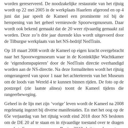
worden gereserveerd. De noodzakelijke restauratie van het rijtuig
wordt op 22 mei 2005 in de werkplaats Haarlem afgerond en op 4
juni dat jaar speelt de Kameel een prominente rol bij de
heropening van het geheel vernieuwde Spoorwegmuseum. Daar
wordt ook bekend gemaakt dat de 20 weer rijvaardig gemaakt zal
worden. Deze zo’n drie jaar durende klus wordt uitgevoerd door
de Tilburgse werkplaats van het NS-bedrijf NedTrain.
Op 18 maart 2008 wordt de Kameel op eigen kracht overgebracht
naar het Spoorwegmuseum waar in de Koninklijke Wachtkamer
de ‘eigendomspapieren’ door de NedTrain directie overhandigd
worden aan de NS-directie. Na deze formaliteiten wordt het rijtuig
omgerangeerd van spoor 1 naar het achterterrein van het Museum
om de loods van Wereld 4 te kunnen binnen rijden. De foto op de
postzegel (zie laatste alinea) toont de Kameel tijdens die
rangeerbeweging.
Geheel in de lijn met zijn ‘vorige’ leven wordt de Kameel na 2008
regelmatig ingezet bij diverse manifestaties. En met het oog op de
65e verjaardag van het rijtuig wordt eind 2018 door NS besloten
om de DE 20 af te staan en in rijvaardige toestand over te dragen