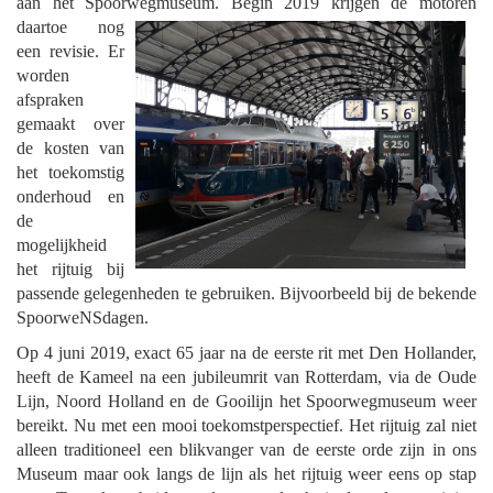
aan het Spoorwegmuseum.
Begin 2019 krijgen de motoren
daartoe nog
een revisie. Er
worden
afspraken
gemaakt over
de kosten van
het toekomstig
onderhoud en
de
mogelijkheid
het rijtuig bij
passende gelegenheden te gebruiken. Bijvoorbeeld bij de bekende
SpoorweNSdagen.
Op 4 juni 2019, exact 65 jaar na de eerste rit met Den Hollander,
heeft de Kameel na een jubileumrit van Rotterdam, via de Oude
Lijn, Noord Holland en de Gooilijn het Spoorwegmuseum weer
bereikt. Nu met een mooi toekomstperspectief. Het rijtuig zal niet
alleen traditioneel een blikvanger van de eerste orde zijn in ons
Museum maar ook langs de lijn als het rijtuig weer eens op stap