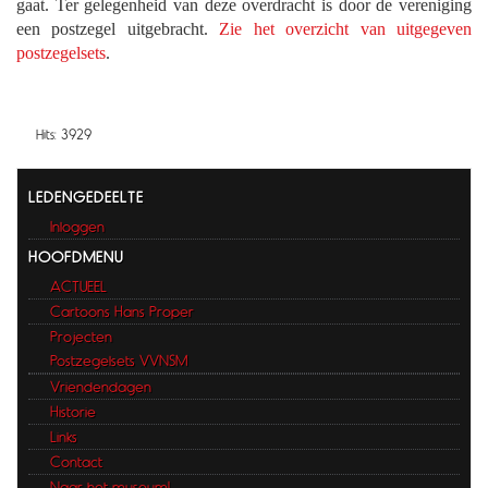
gaat. Ter gelegenheid van deze overdracht is door de vereniging
een postzegel uitgebracht.
Zie het overzicht van uitgegeven
postzegelsets
.
Hits: 3929
LEDENGEDEELTE
Inloggen
HOOFDMENU
ACTUEEL
Cartoons Hans Proper
Projecten
Postzegelsets VVNSM
Vriendendagen
Historie
Links
Contact
Naar het museum!