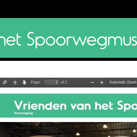
 het Spoorwegmu