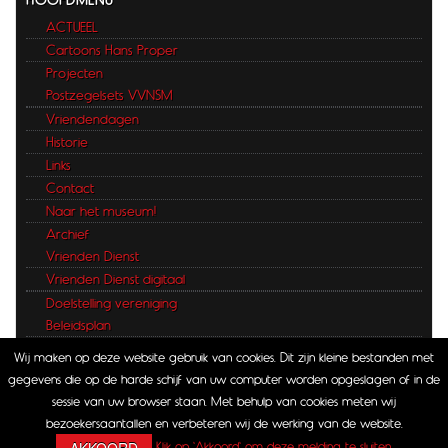
ACTUEEL
Cartoons Hans Proper
Projecten
Postzegelsets VVNSM
Vriendendagen
Historie
Links
Contact
Naar het museum!
Archief
Vrienden Dienst
Vrienden Dienst digitaal
Doelstelling vereniging
Beleidsplan
ANBI verklaring
Wij maken op deze website gebruik van cookies. Dit zijn kleine bestanden met
Disclaimer
gegevens die op de harde schijf van uw computer worden opgeslagen of in de
sessie van uw browser staan. Met behulp van cookies meten wij
bezoekersaantallen en verbeteren wij de werking van de website.
Copyright © 2026 Vrienden van Het Spoorwegmuseum
AKKOORD
Klik op 'Akkoord' om deze melding te sluiten.