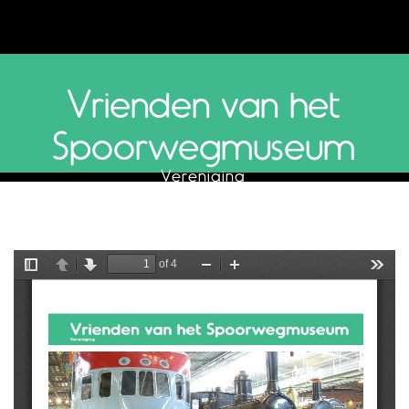
Vrienden van het
Spoorwegmuseum
Vereniging